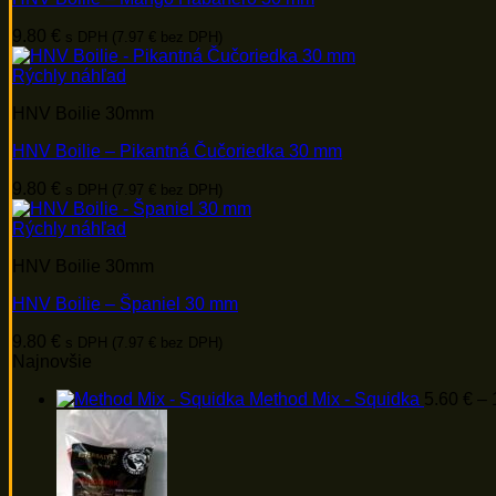
9.80
€
s DPH (
7.97
€
bez DPH)
Rýchly náhľad
HNV Boilie 30mm
HNV Boilie – Pikantná Čučoriedka 30 mm
9.80
€
s DPH (
7.97
€
bez DPH)
Rýchly náhľad
HNV Boilie 30mm
HNV Boilie – Španiel 30 mm
9.80
€
s DPH (
7.97
€
bez DPH)
Najnovšie
Method Mix - Squidka
5.60
€
–