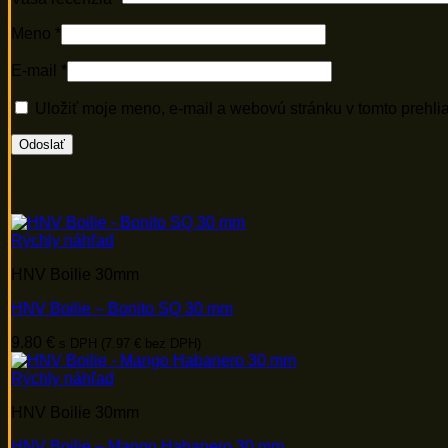
Meno
*
E-mail
*
Uložiť moje meno, e-mail a webovú stránku v tomto prehl
Súvisiace produkty
Rýchly náhľad
HNV Boilie 30mm
HNV Boilie – Bonito SQ 30 mm
9.80
€
s DPH (
7.97
€
bez DPH)
Rýchly náhľad
HNV Boilie 30mm
HNV Boilie – Mango Habanero 30 mm