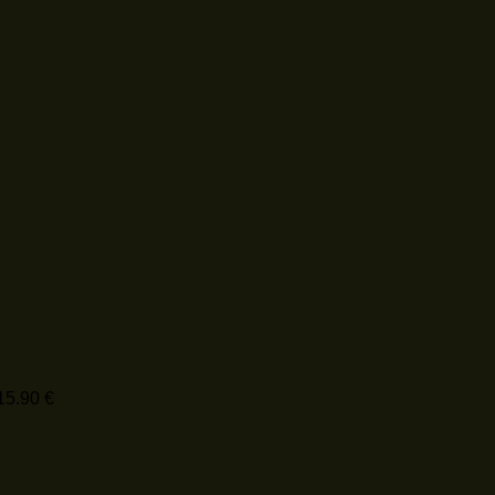
Price
15.90
€
Price
range:
range:
5.60 €
5.60 €
through
through
15.90 €