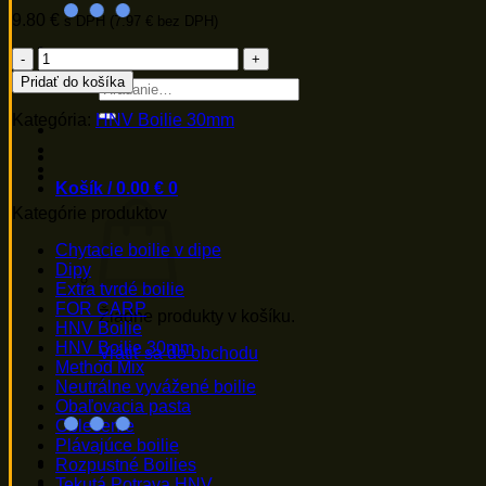
9.80
€
s DPH (
7.97
€
bez DPH)
množstvo
HNV
Pridať do košíka
Hľadať:
Boilie
-
Kategória:
HNV Boilie 30mm
Gama
Crab
30
Košík /
0.00
€
0
mm
Kategórie produktov
Chytacie boilie v dipe
Dipy
Extra tvrdé boilie
FOR CARP
Žiadne produkty v košíku.
HNV Boilie
HNV Boilie 30mm
Vrátiť sa do obchodu
Method Mix
Neutrálne vyvážené boilie
Obaľovacia pasta
Oblečenie
Plávajúce boilie
Rozpustné Boilies
Tekutá Potrava HNV