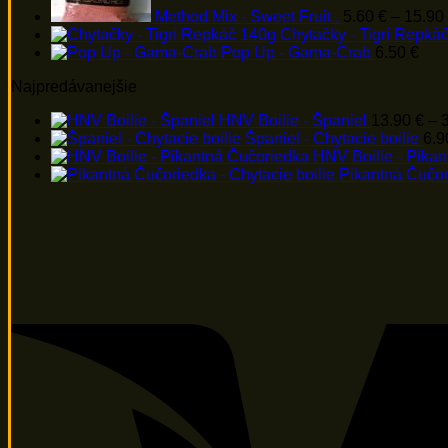
Method Mix - Sweet Fruit .
5.60
€
–
15.90
Chytačky - Tigrí Repká
Pop Up - Gama-Crab
6.50
€
Najpredávanejšie
HNV Boilie - Španiel
13.90
€
–
Španiel - Chytacie boilie
6.
HNV Boilie - Pika
Pikantná Čučori