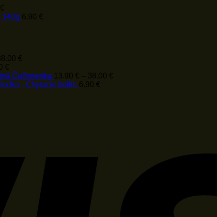
15.90 €
€
č 140g
6.90
€
Price
38.00
€
range:
90
€
13.90 €
Price
ntná Čučoriedka
13.90
€
–
38.00
€
through
range:
edka - Chytacie boilie
6.90
€
38.00 €
13.90 €
through
38.00 €