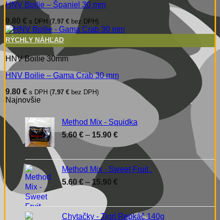
HNV Boilie – Španiel 30 mm
9.80
€
s DPH (
7.97
€
bez DPH)
RÝCHLY NÁHĽAD
HNV Boilie 30mm
HNV Boilie – Gama Crab 30 mm
9.80
€
s DPH (
7.97
€
bez DPH)
Najnovšie
Method Mix - Squidka
Price
5.60
€
–
15.90
€
range:
5.60 €
through
Method Mix - Sweet Fruit .
15.90 €
Price
5.60
€
–
15.90
€
range:
5.60 €
through
Chytačky - Tigrí Repkáč 140g