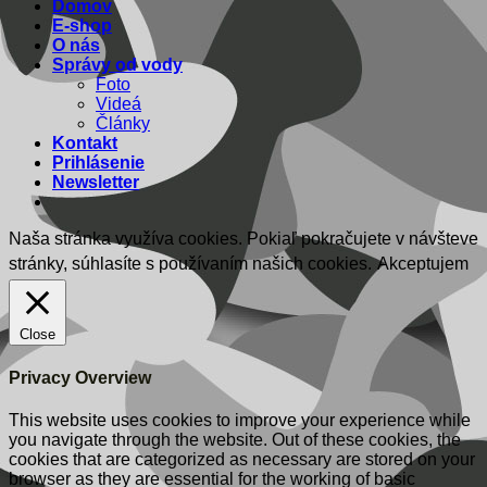
Domov
E-shop
O nás
Správy od vody
Foto
Videá
Články
Kontakt
Prihlásenie
Newsletter
Naša stránka využíva cookies. Pokiaľ pokračujete v návšteve
stránky, súhlasíte s používaním našich cookies.
Akceptujem
Close
Privacy Overview
This website uses cookies to improve your experience while
you navigate through the website. Out of these cookies, the
cookies that are categorized as necessary are stored on your
browser as they are essential for the working of basic