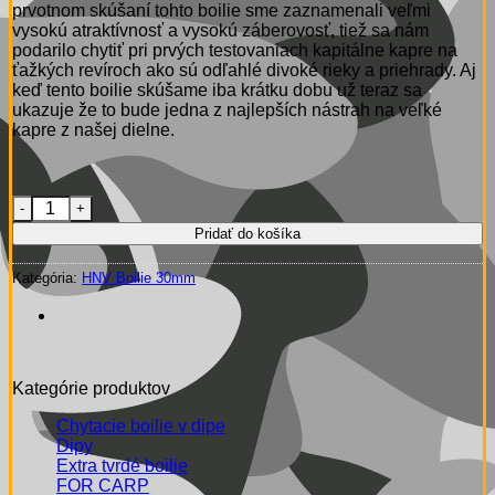
prvotnom skúšaní tohto boilie sme zaznamenali veľmi
vysokú atraktívnosť a vysokú záberovosť, tiež sa nám
podarilo chytiť pri prvých testovaniach kapitálne kapre na
ťažkých revíroch ako sú odľahlé divoké rieky a priehrady. Aj
keď tento boilie skúšame iba krátku dobu už teraz sa
ukazuje že to bude jedna z najlepších nástrah na veľké
kapre z našej dielne.
množstvo HNV Boilie - Mango Habanero 30 mm
Pridať do košíka
Kategória:
HNV Boilie 30mm
Kategórie produktov
Chytacie boilie v dipe
Dipy
Extra tvrdé boilie
FOR CARP