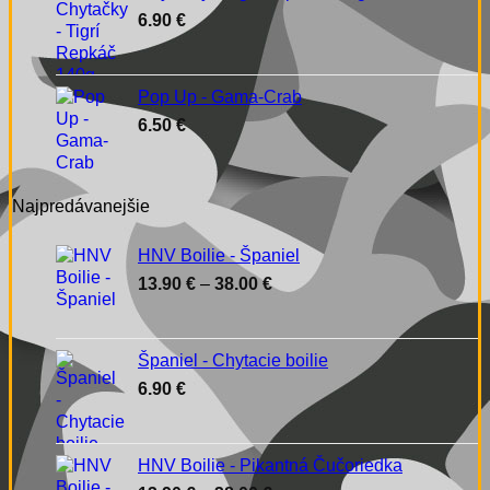
15.90 €
6.90
€
Pop Up - Gama-Crab
6.50
€
Najpredávanejšie
HNV Boilie - Španiel
Price
13.90
€
–
38.00
€
range:
13.90 €
through
Španiel - Chytacie boilie
38.00 €
6.90
€
HNV Boilie - Pikantná Čučoriedka