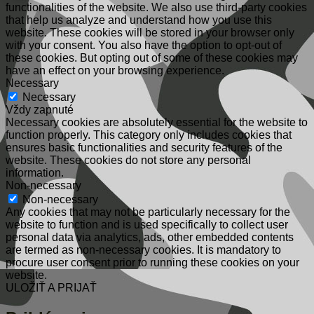
functionalities of the website. We also use third-party cookies
that help us analyze and understand how you use this
website. These cookies will be stored in your browser only
with your consent. You also have the option to opt-out of
these cookies. But opting out of some of these cookies may
have an effect on your browsing experience.
Necessary
Necessary
Vždy zapnuté
Necessary cookies are absolutely essential for the website to
function properly. This category only includes cookies that
ensures basic functionalities and security features of the
website. These cookies do not store any personal
information.
Non-necessary
Non-necessary
Any cookies that may not be particularly necessary for the
website to function and is used specifically to collect user
personal data via analytics, ads, other embedded contents
are termed as non-necessary cookies. It is mandatory to
procure user consent prior to running these cookies on your
website.
ULOŽIŤ A PRIJAŤ