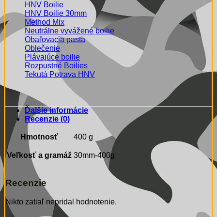
HNV Boilie
HNV Boilie 30mm
Method Mix
Neutrálne vyvážené boilie
Obaľovacia pasta
Oblečenie
Plávajúce boilie
Rozpustné Boilies
Tekutá Potrava HNV
Ďalšie informácie
Recenzie (0)
Hmotnosť
400 g
Veľkosť a gramáž
30mm-400g
Recenzie
Nikto zatiaľ nepridal hodnotenie.