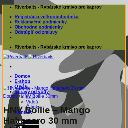
Skip
Riverbaits - Rybárske krmivo pre kaprov
to
Registrácia veľkoobchodníka
content
Reklamačné podmienky
Obchodné podmienky
Odstúpiť od zmluvy
Riverbaits - Rybárske krmivo pre kaprov
Domov
E-shop
O nás
Správy od vody
Domov
/
HNV Boilie 30mm
Foto
Videá
Články
HNV Boilie – Mango
Kontakt
Habanero 30 mm
EUR
CZK