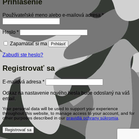
Prihlásenie
Povinné
Používateľské meno alebo e-mailová adresa
*
Povinné
Heslo
*
Zapamätať si ma
Prihlásiť
Zabudli ste heslo?
Registrovať sa
Povinné
E-mailová adresa
*
Odkaz na nastavenie nového hesla bude odoslaný na váš
email.
Your personal data will be used to support your experience
throughout this website, to manage access to your account, and for
other purposes described in our
pravidlá ochrany súkromia
.
Registrovať sa