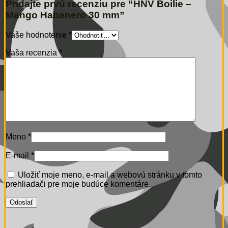
Pridajte prvú recenziu pre “HNV Boilie –
Mango Habanero 30 mm”
Vaše hodnotenie
*
Vaša recenzia
*
Meno
*
E-mail
*
Uložiť moje meno, e-mail a webovú stránku v tomto
prehliadači pre moje budúce komentáre.