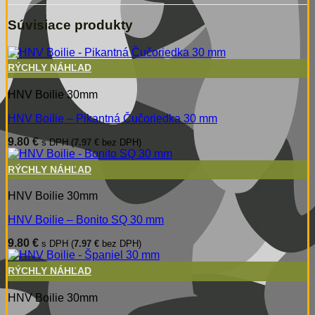
Súvisiace produkty
RÝCHLY NÁHĽAD
HNV Boilie 30mm
HNV Boilie – Pikantná Čučoriedka 30 mm
9.80
€
s DPH (
7.97
€
bez DPH)
RÝCHLY NÁHĽAD
HNV Boilie 30mm
HNV Boilie – Bonito SQ 30 mm
9.80
€
s DPH (
7.97
€
bez DPH)
RÝCHLY NÁHĽAD
HNV Boilie 30mm